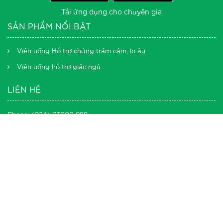
Tải ứng dụng cho chuyên gia
SẢN PHẨM NỔI BẬT
Viên uống Hỗ trợ chứng trầm cảm, lo âu
Viên uống hỗ trợ giấc ngủ
LIÊN HỆ
Phone: (024) 73000 988
Email: admin@vmood.org
Cửa hàng 1:
Tầng 14, tòa nhà ICON4, số 1-3, Cầu Giấy (Địa chỉ
cũ: 243A Đê La Thành), P. Láng Thượng, Q. Đống Đa, TP. Hà Nội
© Bản quyền website thuộc về VMOOD