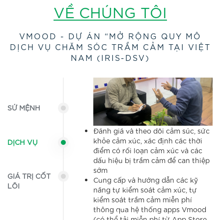
VỀ CHÚNG TÔI
VMOOD - DỰ ÁN “MỞ RỘNG QUY MÔ
DỊCH VỤ CHĂM SÓC TRẦM CẢM TẠI VIỆT
NAM (IRIS-DSV)
SỨ MỆNH
Đánh giá và theo dõi cảm súc, sức
khỏe cảm xúc, xác định các thời
DỊCH VỤ
điểm có rối loạn cảm xúc và các
dấu hiệu bị trầm cảm để can thiệp
sớm
GIÁ TRỊ CỐT
Cung cấp và hướng dẫn các kỹ
LÕI
năng tự kiểm soát cảm xúc, tự
kiểm soát trầm cảm miễn phí
thông qua hệ thống apps Vmood
(có thể tải miễn phí từ App Store